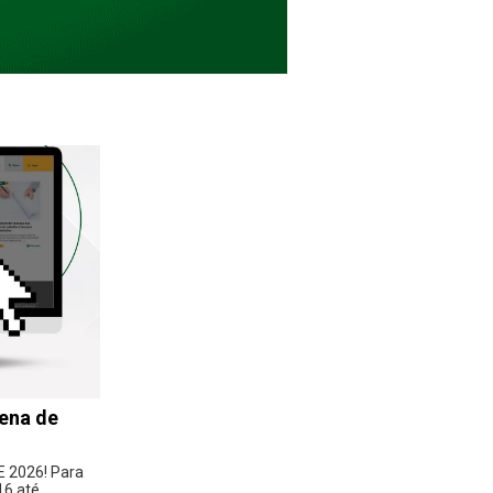
zena de
 2026! Para
16 até