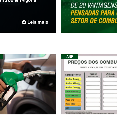
entrou em vigor a
Leia mais
ANP