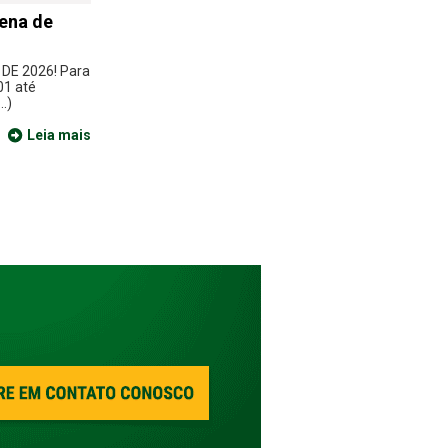
zena de
E 2026! Para
01 até
.)
Leia mais