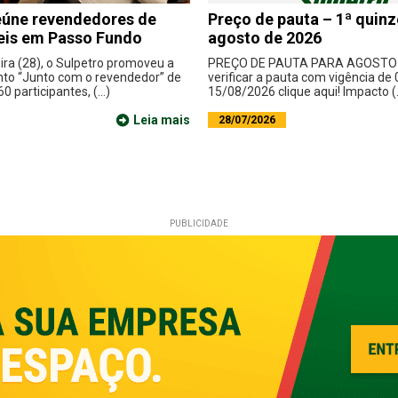
eúne revendedores de
Preço de pauta – 1ª quin
eis em Passo Fundo
agosto de 2026
ira (28), o Sulpetro promoveu a
PREÇO DE PAUTA PARA AGOSTO D
nto “Junto com o revendedor” de
verificar a pauta com vigência de 
0 participantes, (...)
15/08/2026 clique aqui! Impacto (..
Leia mais
28/07/2026
PUBLICIDADE