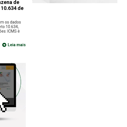
inzena de
 10.634 de
com os dados
eto 10.634,
ões: ICMS è
Leia mais