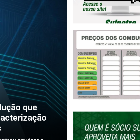
lução que
racterização
s