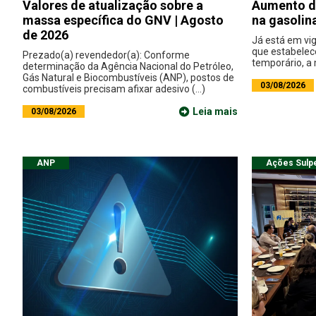
Valores de atualização sobre a
Aumento da
massa específica do GNV | Agosto
na gasolin
de 2026
Já está em vi
que estabelec
Prezado(a) revendedor(a): Conforme
temporário, a m
determinação da Agência Nacional do Petróleo,
Gás Natural e Biocombustíveis (ANP), postos de
03/08/2026
combustíveis precisam afixar adesivo (...)
Leia mais
03/08/2026
ANP
Ações Sulp