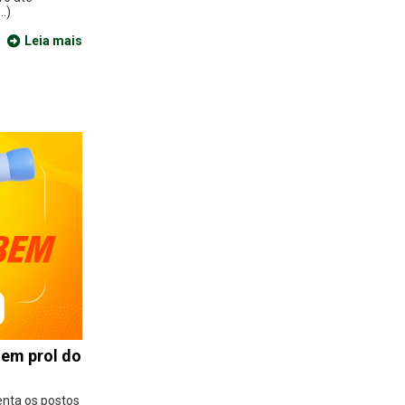
.)
Leia mais
 em prol do
enta os postos