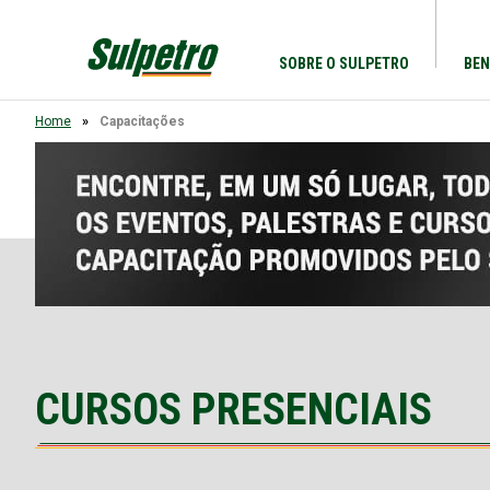
SOBRE O SULPETRO
BEN
Home
Capacitações
CURSOS PRESENCIAIS
18/08
Workshop Reforma Tributária
na Prática
Tarde: Das 16h às
Sulpetro - Rua cel. Genuíno 210
17h