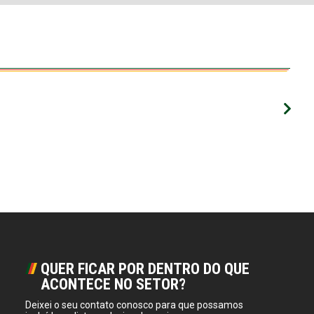
Curso
NR 20 ANEXO IV – Exposição
EAD
Ocupacional ao Benzeno
Faça seu horário
QUER FICAR POR DENTRO DO QUE
ACONTECE NO SETOR?
Deixei o seu contato conosco para que possamos