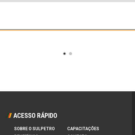
Curso
NR 20 – Iniciação
EAD
Faça seu horário
ACESSO RÁPIDO
SOBRE O SULPETRO
CAPACITAÇÕES