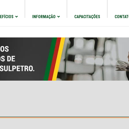
EFÍCIOS
INFORMAÇÃO
CAPACITAÇÕES
CONTAT
18 à
Boas práticas na manipulação
20/08
dos alimentos
3 dias de 4h Das
Senac - Rua Cel Genuíno 130
13h às 17h