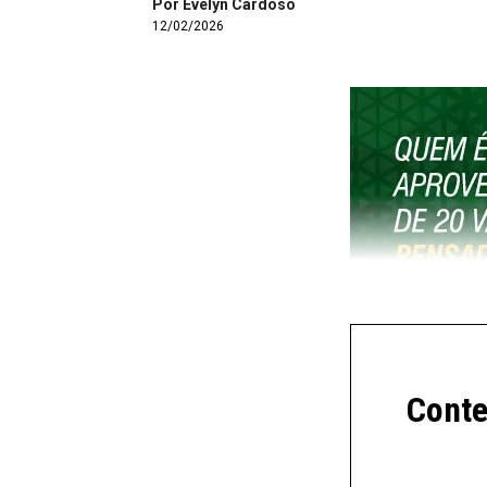
Por Evelyn Cardoso
12/02/2026
Prezados (as), Segue o arquivo com os dados pa
Conte
3/2026 para Etanol e GNV, CONVÊNIO ICMS 112/2
para cálculo do ICMS” do painel, utilizamos a ex
VALORES MÉDIOS ESTIMADOS REGIONAIS NO PRO