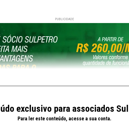
PUBLICIDADE
ra referência do Painel do Decreto 10.634, referência 01/02/2026: O
údo exclusivo para associados Sul
025 Gasolina e CONVÊNIO ICMS 113/2025 para óleo Diesel ICMS diesel
pressão “Não se aplica” para Gasolina e óleo Diesel, visto que a alíquo
Para ler este conteúdo, acesse a sua conta.
DUTOR/IMPORTADOR” do site ANP, ref. 23/01/2026 (…)