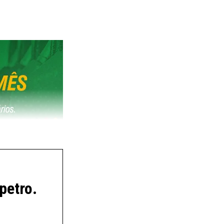
bservações: ICMS è Base: ATOS COTEPE PMPF 2 e
petro.
/gasolina è AD REM è No campo “Valor usado
ta AD REM é fixa/determinada no Convênio