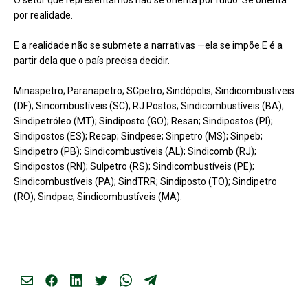
O setor que representamos não se orienta por ruído. Se orienta
por realidade.
E a realidade não se submete a narrativas —ela se impõe.E é a
partir dela que o país precisa decidir.
Minaspetro; Paranapetro; SCpetro; Sindópolis; Sindicombustiveis
(DF); Sincombustíveis (SC); RJ Postos; Sindicombustíveis (BA);
Sindipetróleo (MT); Sindiposto (GO); Resan; Sindipostos (PI);
Sindipostos (ES); Recap; Sindpese; Sinpetro (MS); Sinpeb;
Sindipetro (PB); Sindicombustíveis (AL); Sindicomb (RJ);
Sindipostos (RN); Sulpetro (RS); Sindicombustíveis (PE);
Sindicombustíveis (PA); SindTRR; Sindiposto (TO); Sindipetro
(RO); Sindpac; Sindicombustíveis (MA).