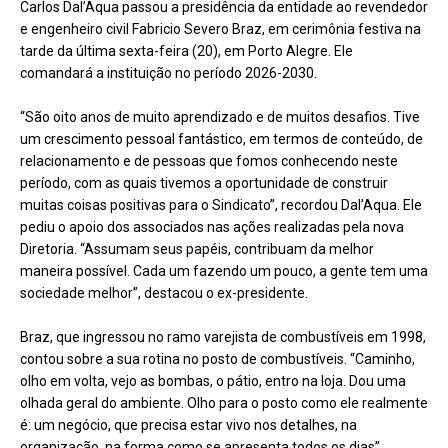
Carlos Dal’Aqua passou a presidência da entidade ao revendedor
e engenheiro civil Fabricio Severo Braz, em cerimônia festiva na
tarde da última sexta-feira (20), em Porto Alegre. Ele
comandará a instituição no período 2026-2030.
“São oito anos de muito aprendizado e de muitos desafios. Tive
um crescimento pessoal fantástico, em termos de conteúdo, de
relacionamento e de pessoas que fomos conhecendo neste
período, com as quais tivemos a oportunidade de construir
muitas coisas positivas para o Sindicato”, recordou Dal’Aqua. Ele
pediu o apoio dos associados nas ações realizadas pela nova
Diretoria. “Assumam seus papéis, contribuam da melhor
maneira possível. Cada um fazendo um pouco, a gente tem uma
sociedade melhor”, destacou o ex-presidente.
Braz, que ingressou no ramo varejista de combustíveis em 1998,
contou sobre a sua rotina no posto de combustíveis. “Caminho,
olho em volta, vejo as bombas, o pátio, entro na loja. Dou uma
olhada geral do ambiente. Olho para o posto como ele realmente
é: um negócio, que precisa estar vivo nos detalhes, na
organização, na forma como se apresenta todos os dias”,